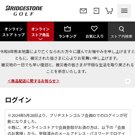
オンライン
オンライン
ストア トップ
ストア商品
ランキング
お気に入り
ストア内検索
令和8年熊本地震により亡くなられた方々に謹んでお悔やみを申し上げますと
＜夏季休暇中のご注文・発送・お問い合わせ＞
ともに、被災された皆さまに心よりお見舞い申し上げます。
被災地の一日でも早い復旧と、被災者の皆さまが平穏な生活を取り戻される
今なら新規会員登録で1,000円OFFクーポンプレゼント！
ことを祈念いたします。
＜商品配送に関するお知らせ＞
ログイン
※2024年5月28日より、ブリヂストンゴルフ会員IDでのログインが可
能になりました。
※既に、
オンラインストアで会員登録がお済の方は、以下の「会員
のお客様」から、登録済みのメールアドレス・パスワードでログイ