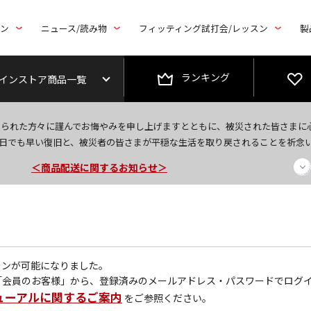
トン
ニュース/読み物
フィッティング試打会/レッスン
製
ランキング
インストア商品一覧
＜夏季休暇中のご注文・発送・お問い合わせ＞
なられた方々に謹んでお悔やみを申し上げますとともに、被災された皆さまに
今なら新規会員登録で1,000円OFFクーポンプレゼント！
日でも早い復旧と、被災者の皆さまが平穏な生活を取り戻されることを祈念
＜商品配送に関するお知らせ＞
グインが可能になりました。
「会員のお客様」から、登録済みのメールアドレス・パスワードでログ
ューアルに関するご案内
をご参照ください。