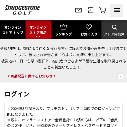
オンライン
オンライン
ストア トップ
ストア商品
ランキング
お気に入り
ストア内検索
令和8年熊本地震により亡くなられた方々に謹んでお悔やみを申し上げますと
今なら新規会員登録で1,000円OFFクーポンプレゼント！
ともに、被災された皆さまに心よりお見舞い申し上げます。
被災地の一日でも早い復旧と、被災者の皆さまが平穏な生活を取り戻される
＜商品配送に関するお知らせ＞
ことを祈念いたします。
＜夏季休暇中のご注文・発送・お問い合わせ＞
ログイン
※2024年5月28日より、ブリヂストンゴルフ会員IDでのログインが可
能になりました。
※既に、
オンラインストアで会員登録がお済の方は、以下の「会員
のお客様」から、登録済みのメールアドレス・パスワードでログイ