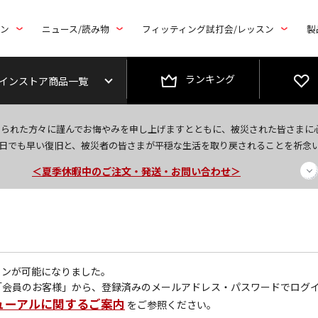
トン
ニュース/読み物
フィッティング試打会/レッスン
製
ランキング
インストア商品一覧
今なら新規会員登録で1,000円OFFクーポンプレゼント！
なられた方々に謹んでお悔やみを申し上げますとともに、被災された皆さまに
＜商品配送に関するお知らせ＞
日でも早い復旧と、被災者の皆さまが平穏な生活を取り戻されることを祈念
＜夏季休暇中のご注文・発送・お問い合わせ＞
グインが可能になりました。
「会員のお客様」から、登録済みのメールアドレス・パスワードでログ
ューアルに関するご案内
をご参照ください。