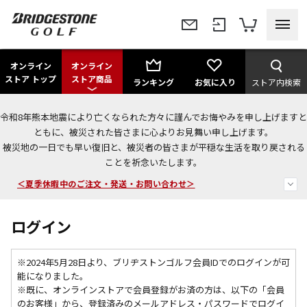
オンライン
オンライン
ストア トップ
ストア商品
ランキング
お気に入り
ストア内検索
令和8年熊本地震により亡くなられた方々に謹んでお悔やみを申し上げますと
今なら新規会員登録で1,000円OFFクーポンプレゼント！
ともに、被災された皆さまに心よりお見舞い申し上げます。
被災地の一日でも早い復旧と、被災者の皆さまが平穏な生活を取り戻される
＜商品配送に関するお知らせ＞
ことを祈念いたします。
＜夏季休暇中のご注文・発送・お問い合わせ＞
ログイン
※2024年5月28日より、ブリヂストンゴルフ会員IDでのログインが可
能になりました。
※既に、
オンラインストアで会員登録がお済の方は、以下の「会員
のお客様」から、登録済みのメールアドレス・パスワードでログイ