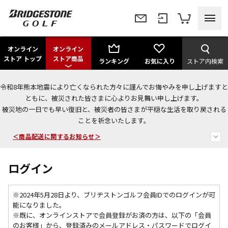
オンライン
オンライン
ストア トップ
ストア商品
ランキング
お気に入り
ストア内検索
令和8年熊本地震により亡くなられた方々に謹んでお悔やみを申し上げますと
＜夏季休暇中のご注文・発送・お問い合わせ＞
ともに、被災された皆さまに心よりお見舞い申し上げます。
被災地の一日でも早い復旧と、被災者の皆さまが平穏な生活を取り戻される
今なら新規会員登録で1,000円OFFクーポンプレゼント！
ことを祈念いたします。
＜商品配送に関するお知らせ＞
ログイン
※2024年5月28日より、ブリヂストンゴルフ会員IDでのログインが可
能になりました。
※既に、
オンラインストアで会員登録がお済の方は、以下の「会員
のお客様」から、登録済みのメールアドレス・パスワードでログイ