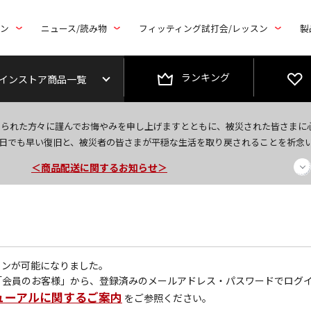
トン
ニュース/読み物
フィッティング試打会/レッスン
製
ランキング
インストア商品一覧
なられた方々に謹んでお悔やみを申し上げますとともに、被災された皆さまに
今なら新規会員登録で1,000円OFFクーポンプレゼント！
日でも早い復旧と、被災者の皆さまが平穏な生活を取り戻されることを祈念
＜商品配送に関するお知らせ＞
＜夏季休暇中のご注文・発送・お問い合わせ＞
グインが可能になりました。
「会員のお客様」から、登録済みのメールアドレス・パスワードでログ
ューアルに関するご案内
をご参照ください。