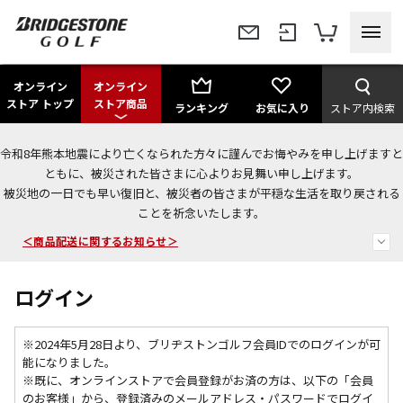
オンライン
オンライン
ストア トップ
ストア商品
ランキング
お気に入り
ストア内検索
令和8年熊本地震により亡くなられた方々に謹んでお悔やみを申し上げますと
今なら新規会員登録で1,000円OFFクーポンプレゼント！
ともに、被災された皆さまに心よりお見舞い申し上げます。
被災地の一日でも早い復旧と、被災者の皆さまが平穏な生活を取り戻される
＜商品配送に関するお知らせ＞
ことを祈念いたします。
＜夏季休暇中のご注文・発送・お問い合わせ＞
ログイン
※2024年5月28日より、ブリヂストンゴルフ会員IDでのログインが可
能になりました。
※既に、
オンラインストアで会員登録がお済の方は、以下の「会員
のお客様」から、登録済みのメールアドレス・パスワードでログイ