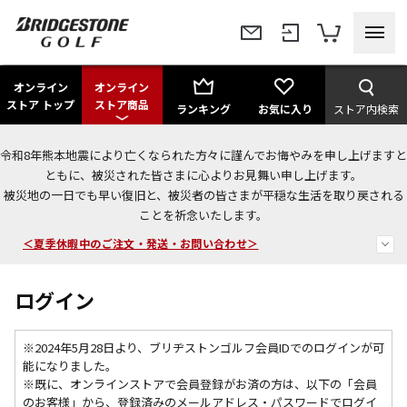
オンライン
オンライン
ストア トップ
ストア商品
ランキング
お気に入り
ストア内検索
令和8年熊本地震により亡くなられた方々に謹んでお悔やみを申し上げますと
今なら新規会員登録で1,000円OFFクーポンプレゼント！
ともに、被災された皆さまに心よりお見舞い申し上げます。
被災地の一日でも早い復旧と、被災者の皆さまが平穏な生活を取り戻される
＜商品配送に関するお知らせ＞
ことを祈念いたします。
＜夏季休暇中のご注文・発送・お問い合わせ＞
ログイン
※2024年5月28日より、ブリヂストンゴルフ会員IDでのログインが可
能になりました。
※既に、
オンラインストアで会員登録がお済の方は、以下の「会員
のお客様」から、登録済みのメールアドレス・パスワードでログイ