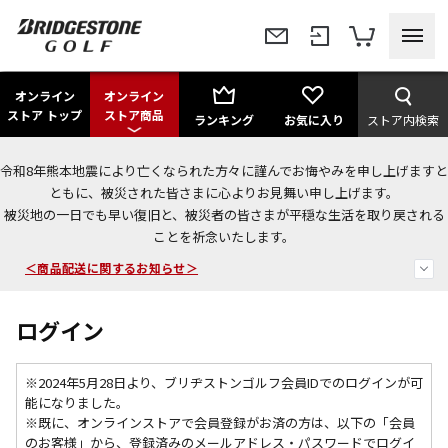
オンライン
オンライン
ストア トップ
ストア商品
ランキング
お気に入り
ストア内検索
令和8年熊本地震により亡くなられた方々に謹んでお悔やみを申し上げますと
＜夏季休暇中のご注文・発送・お問い合わせ＞
ともに、被災された皆さまに心よりお見舞い申し上げます。
被災地の一日でも早い復旧と、被災者の皆さまが平穏な生活を取り戻される
今なら新規会員登録で1,000円OFFクーポンプレゼント！
ことを祈念いたします。
＜商品配送に関するお知らせ＞
ログイン
※2024年5月28日より、ブリヂストンゴルフ会員IDでのログインが可
能になりました。
※既に、
オンラインストアで会員登録がお済の方は、以下の「会員
のお客様」から、登録済みのメールアドレス・パスワードでログイ