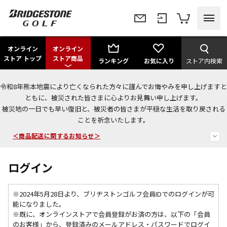
オンライン
オンライン
ストア トップ
ストア商品
ランキング
お気に入り
ストア内検索
令和8年熊本地震により亡くなられた方々に謹んでお悔やみを申し上げますと
今なら新規会員登録で1,000円OFFクーポンプレゼント！
ともに、被災された皆さまに心よりお見舞い申し上げます。
被災地の一日でも早い復旧と、被災者の皆さまが平穏な生活を取り戻される
＜商品配送に関するお知らせ＞
ことを祈念いたします。
＜夏季休暇中のご注文・発送・お問い合わせ＞
ログイン
※2024年5月28日より、ブリヂストンゴルフ会員IDでのログインが可
能になりました。
※既に、
オンラインストアで会員登録がお済の方は、以下の「会員
のお客様」から、登録済みのメールアドレス・パスワードでログイ