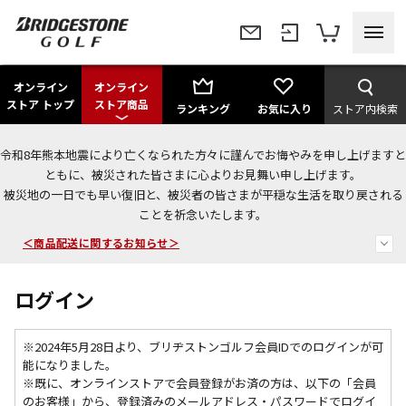
オンライン
オンライン
ストア トップ
ストア商品
ランキング
お気に入り
ストア内検索
令和8年熊本地震により亡くなられた方々に謹んでお悔やみを申し上げますと
ともに、被災された皆さまに心よりお見舞い申し上げます。
被災地の一日でも早い復旧と、被災者の皆さまが平穏な生活を取り戻される
今なら新規会員登録で1,000円OFFクーポンプレゼント！
ことを祈念いたします。
＜商品配送に関するお知らせ＞
＜夏季休暇中のご注文・発送・お問い合わせ＞
ログイン
※2024年5月28日より、ブリヂストンゴルフ会員IDでのログインが可
能になりました。
※既に、
オンラインストアで会員登録がお済の方は、以下の「会員
のお客様」から、登録済みのメールアドレス・パスワードでログイ