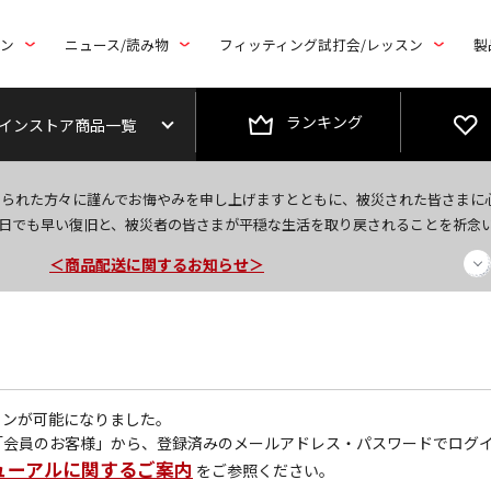
トン
ニュース/読み物
フィッティング試打会/レッスン
製
ランキング
インストア商品一覧
今なら新規会員登録で1,000円OFFクーポンプレゼント！
なられた方々に謹んでお悔やみを申し上げますとともに、被災された皆さまに
＜商品配送に関するお知らせ＞
日でも早い復旧と、被災者の皆さまが平穏な生活を取り戻されることを祈念
＜夏季休暇中のご注文・発送・お問い合わせ＞
グインが可能になりました。
「会員のお客様」から、登録済みのメールアドレス・パスワードでログ
ューアルに関するご案内
をご参照ください。