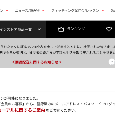
トン
ニュース/読み物
フィッティング試打会/レッスン
製
ランキング
インストア商品一覧
今なら新規会員登録で1,000円OFFクーポンプレゼント！
なられた方々に謹んでお悔やみを申し上げますとともに、被災された皆さまに
＜商品配送に関するお知らせ＞
日でも早い復旧と、被災者の皆さまが平穏な生活を取り戻されることを祈念
＜夏季休暇中のご注文・発送・お問い合わせ＞
グインが可能になりました。
「会員のお客様」から、登録済みのメールアドレス・パスワードでログ
ューアルに関するご案内
をご参照ください。