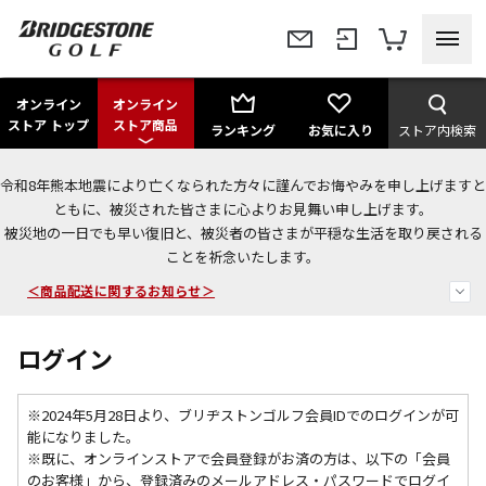
オンライン
オンライン
ストア トップ
ストア商品
ランキング
お気に入り
ストア内検索
令和8年熊本地震により亡くなられた方々に謹んでお悔やみを申し上げますと
＜夏季休暇中のご注文・発送・お問い合わせ＞
ともに、被災された皆さまに心よりお見舞い申し上げます。
被災地の一日でも早い復旧と、被災者の皆さまが平穏な生活を取り戻される
今なら新規会員登録で1,000円OFFクーポンプレゼント！
ことを祈念いたします。
＜商品配送に関するお知らせ＞
ログイン
※2024年5月28日より、ブリヂストンゴルフ会員IDでのログインが可
能になりました。
※既に、
オンラインストアで会員登録がお済の方は、以下の「会員
のお客様」から、登録済みのメールアドレス・パスワードでログイ