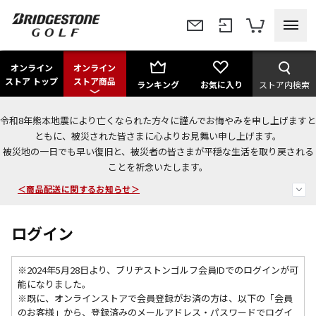
オンライン
オンライン
ストア トップ
ストア商品
ランキング
お気に入り
ストア内検索
令和8年熊本地震により亡くなられた方々に謹んでお悔やみを申し上げますと
＜夏季休暇中のご注文・発送・お問い合わせ＞
ともに、被災された皆さまに心よりお見舞い申し上げます。
被災地の一日でも早い復旧と、被災者の皆さまが平穏な生活を取り戻される
今なら新規会員登録で1,000円OFFクーポンプレゼント！
ことを祈念いたします。
＜商品配送に関するお知らせ＞
ログイン
※2024年5月28日より、ブリヂストンゴルフ会員IDでのログインが可
能になりました。
※既に、
オンラインストアで会員登録がお済の方は、以下の「会員
のお客様」から、登録済みのメールアドレス・パスワードでログイ