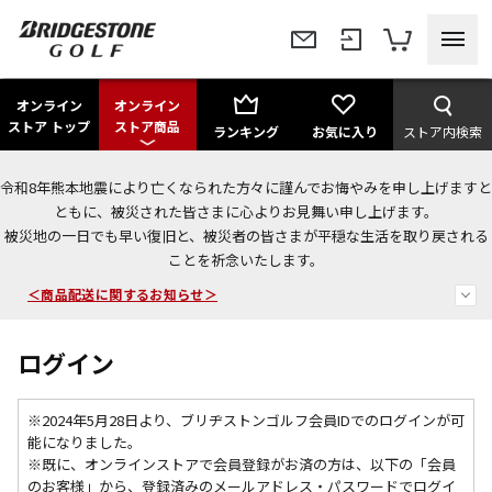
オンライン
オンライン
ストア トップ
ストア商品
ランキング
お気に入り
ストア内検索
令和8年熊本地震により亡くなられた方々に謹んでお悔やみを申し上げますと
ともに、被災された皆さまに心よりお見舞い申し上げます。
今なら新規会員登録で1,000円OFFクーポンプレゼント！
被災地の一日でも早い復旧と、被災者の皆さまが平穏な生活を取り戻される
ことを祈念いたします。
＜商品配送に関するお知らせ＞
＜夏季休暇中のご注文・発送・お問い合わせ＞
ログイン
※2024年5月28日より、ブリヂストンゴルフ会員IDでのログインが可
能になりました。
※既に、
オンラインストアで会員登録がお済の方は、以下の「会員
のお客様」から、登録済みのメールアドレス・パスワードでログイ