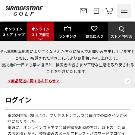
オンライン
オンライン
ストア トップ
ストア商品
ランキング
お気に入り
ストア内検索
令和8年熊本地震により亡くなられた方々に謹んでお悔やみを申し上げますと
今なら新規会員登録で1,000円OFFクーポンプレゼント！
ともに、被災された皆さまに心よりお見舞い申し上げます。
被災地の一日でも早い復旧と、被災者の皆さまが平穏な生活を取り戻される
＜商品配送に関するお知らせ＞
ことを祈念いたします。
＜夏季休暇中のご注文・発送・お問い合わせ＞
ログイン
※2024年5月28日より、ブリヂストンゴルフ会員IDでのログインが可
能になりました。
※既に、
オンラインストアで会員登録がお済の方は、以下の「会員
のお客様」から、登録済みのメールアドレス・パスワードでログイ