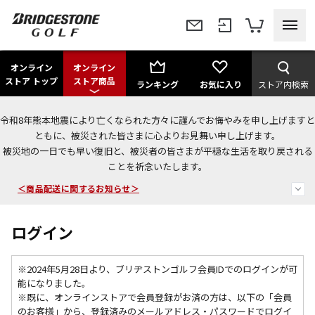
オンライン
オンライン
ストア トップ
ストア商品
ランキング
お気に入り
ストア内検索
令和8年熊本地震により亡くなられた方々に謹んでお悔やみを申し上げますと
＜夏季休暇中のご注文・発送・お問い合わせ＞
ともに、被災された皆さまに心よりお見舞い申し上げます。
被災地の一日でも早い復旧と、被災者の皆さまが平穏な生活を取り戻される
今なら新規会員登録で1,000円OFFクーポンプレゼント！
ことを祈念いたします。
＜商品配送に関するお知らせ＞
ログイン
※2024年5月28日より、ブリヂストンゴルフ会員IDでのログインが可
能になりました。
※既に、
オンラインストアで会員登録がお済の方は、以下の「会員
のお客様」から、登録済みのメールアドレス・パスワードでログイ