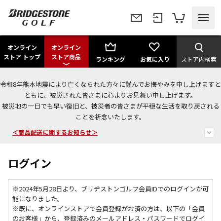
オンライン
オンライン
ストア トップ
ストア商品
ランキング
お気に入り
ストア内検索
令和8年熊本地震により亡くなられた方々に謹んでお悔やみを申し上げますと
＜夏季休暇中のご注文・発送・お問い合わせ＞
ともに、被災された皆さまに心よりお見舞い申し上げます。
被災地の一日でも早い復旧と、被災者の皆さまが平穏な生活を取り戻される
今なら新規会員登録で1,000円OFFクーポンプレゼント！
ことを祈念いたします。
＜商品配送に関するお知らせ＞
ログイン
※2024年5月28日より、ブリヂストンゴルフ会員IDでのログインが可
能になりました。
※既に、
オンラインストアで会員登録がお済の方は、以下の「会員
のお客様」から、登録済みのメールアドレス・パスワードでログイ