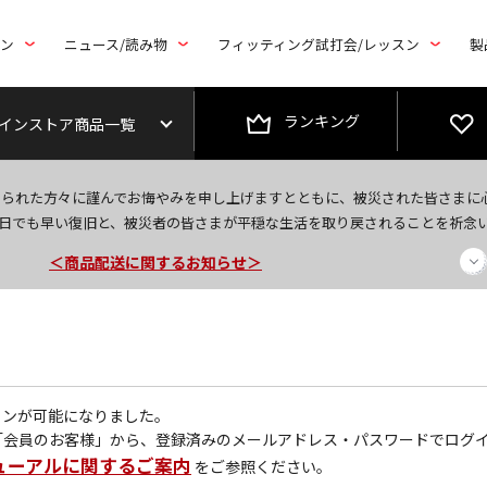
トン
ニュース/読み物
フィッティング試打会/レッスン
製
ランキング
インストア商品一覧
今なら新規会員登録で1,000円OFFクーポンプレゼント！
なられた方々に謹んでお悔やみを申し上げますとともに、被災された皆さまに
＜商品配送に関するお知らせ＞
日でも早い復旧と、被災者の皆さまが平穏な生活を取り戻されることを祈念
＜夏季休暇中のご注文・発送・お問い合わせ＞
グインが可能になりました。
「会員のお客様」から、登録済みのメールアドレス・パスワードでログ
ューアルに関するご案内
をご参照ください。