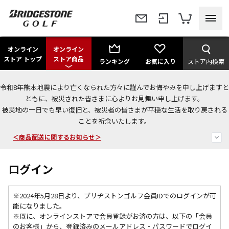
オンライン
オンライン
ストア トップ
ストア商品
ランキング
お気に入り
ストア内検索
令和8年熊本地震により亡くなられた方々に謹んでお悔やみを申し上げますと
＜夏季休暇中のご注文・発送・お問い合わせ＞
ともに、被災された皆さまに心よりお見舞い申し上げます。
被災地の一日でも早い復旧と、被災者の皆さまが平穏な生活を取り戻される
今なら新規会員登録で1,000円OFFクーポンプレゼント！
ことを祈念いたします。
＜商品配送に関するお知らせ＞
ログイン
※2024年5月28日より、ブリヂストンゴルフ会員IDでのログインが可
能になりました。
※既に、
オンラインストアで会員登録がお済の方は、以下の「会員
のお客様」から、登録済みのメールアドレス・パスワードでログイ