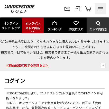
オンライン
オンライン
ストア トップ
ストア商品
ランキング
お気に入り
ストア内検索
令和8年熊本地震により亡くなられた方々に謹んでお悔やみを申し上げますと
今なら新規会員登録で1,000円OFFクーポンプレゼント！
ともに、被災された皆さまに心よりお見舞い申し上げます。
被災地の一日でも早い復旧と、被災者の皆さまが平穏な生活を取り戻される
ことを祈念いたします。
＜商品配送に関するお知らせ＞
＜夏季休暇中のご注文・発送・お問い合わせ＞
ログイン
※2024年5月28日より、ブリヂストンゴルフ会員IDでのログインが可
能になりました。
※既に、
オンラインストアで会員登録がお済の方は、以下の「会員
のお客様」から、登録済みのメールアドレス・パスワードでログイ