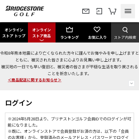
オンライン
オンライン
ストア トップ
ストア商品
ランキング
お気に入り
ストア内検索
令和8年熊本地震により亡くなられた方々に謹んでお悔やみを申し上げますと
今なら新規会員登録で1,000円OFFクーポンプレゼント！
ともに、被災された皆さまに心よりお見舞い申し上げます。
被災地の一日でも早い復旧と、被災者の皆さまが平穏な生活を取り戻される
＜商品配送に関するお知らせ＞
ことを祈念いたします。
＜夏季休暇中のご注文・発送・お問い合わせ＞
ログイン
※2024年5月28日より、ブリヂストンゴルフ会員IDでのログインが可
能になりました。
※既に、
オンラインストアで会員登録がお済の方は、以下の「会員
のお客様」から、登録済みのメールアドレス・パスワードでログイ