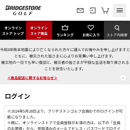
オンライン
オンライン
ストア トップ
ストア商品
ランキング
お気に入り
ストア内検索
令和8年熊本地震により亡くなられた方々に謹んでお悔やみを申し上げますと
今なら新規会員登録で1,000円OFFクーポンプレゼント！
ともに、被災された皆さまに心よりお見舞い申し上げます。
被災地の一日でも早い復旧と、被災者の皆さまが平穏な生活を取り戻される
＜商品配送に関するお知らせ＞
ことを祈念いたします。
＜夏季休暇中のご注文・発送・お問い合わせ＞
ログイン
※2024年5月28日より、ブリヂストンゴルフ会員IDでのログインが可
能になりました。
※既に、
オンラインストアで会員登録がお済の方は、以下の「会員
のお客様」から、登録済みのメールアドレス・パスワードでログイ