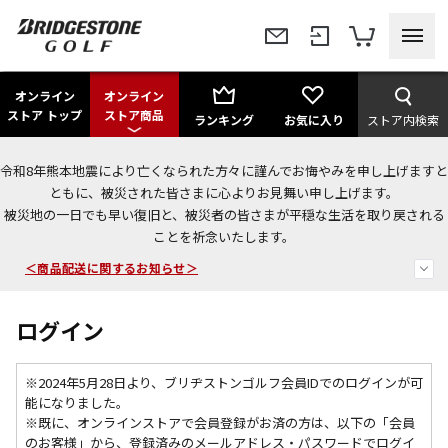
オンライン
オンライン
ストア トップ
ストア商品
ランキング
お気に入り
ストア内検索
令和8年熊本地震により亡くなられた方々に謹んでお悔やみを申し上げますと
＜夏季休暇中のご注文・発送・お問い合わせ＞
ともに、被災された皆さまに心よりお見舞い申し上げます。
被災地の一日でも早い復旧と、被災者の皆さまが平穏な生活を取り戻される
今なら新規会員登録で1,000円OFFクーポンプレゼント！
ことを祈念いたします。
＜商品配送に関するお知らせ＞
ログイン
※2024年5月28日より、ブリヂストンゴルフ会員IDでのログインが可
能になりました。
※既に、
オンラインストアで会員登録がお済の方は、以下の「会員
のお客様」から、登録済みのメールアドレス・パスワードでログイ