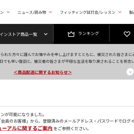
トン
ニュース/読み物
フィッティング試打会/レッスン
製
ランキング
インストア商品一覧
＜夏季休暇中のご注文・発送・お問い合わせ＞
なられた方々に謹んでお悔やみを申し上げますとともに、被災された皆さまに
今なら新規会員登録で1,000円OFFクーポンプレゼント！
日でも早い復旧と、被災者の皆さまが平穏な生活を取り戻されることを祈念
＜商品配送に関するお知らせ＞
グインが可能になりました。
「会員のお客様」から、登録済みのメールアドレス・パスワードでログ
ューアルに関するご案内
をご参照ください。