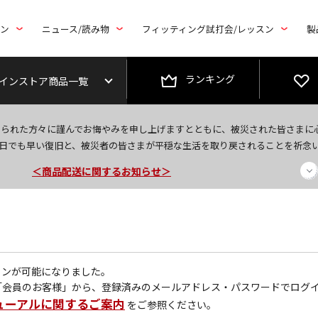
トン
ニュース/読み物
フィッティング試打会/レッスン
製
ランキング
インストア商品一覧
＜夏季休暇中のご注文・発送・お問い合わせ＞
なられた方々に謹んでお悔やみを申し上げますとともに、被災された皆さまに
今なら新規会員登録で1,000円OFFクーポンプレゼント！
日でも早い復旧と、被災者の皆さまが平穏な生活を取り戻されることを祈念
＜商品配送に関するお知らせ＞
グインが可能になりました。
「会員のお客様」から、登録済みのメールアドレス・パスワードでログ
ューアルに関するご案内
をご参照ください。