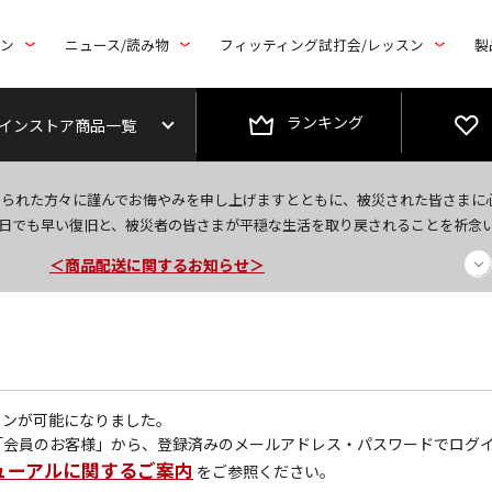
トン
ニュース/読み物
フィッティング試打会/レッスン
製
ランキング
インストア商品一覧
今なら新規会員登録で1,000円OFFクーポンプレゼント！
なられた方々に謹んでお悔やみを申し上げますとともに、被災された皆さまに
日でも早い復旧と、被災者の皆さまが平穏な生活を取り戻されることを祈念
＜商品配送に関するお知らせ＞
＜夏季休暇中のご注文・発送・お問い合わせ＞
グインが可能になりました。
「会員のお客様」から、登録済みのメールアドレス・パスワードでログ
ューアルに関するご案内
をご参照ください。