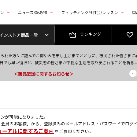
トン
ニュース/読み物
フィッティング試打会/レッスン
製
ランキング
インストア商品一覧
今なら新規会員登録で1,000円OFFクーポンプレゼント！
なられた方々に謹んでお悔やみを申し上げますとともに、被災された皆さまに
＜商品配送に関するお知らせ＞
日でも早い復旧と、被災者の皆さまが平穏な生活を取り戻されることを祈念
＜夏季休暇中のご注文・発送・お問い合わせ＞
グインが可能になりました。
「会員のお客様」から、登録済みのメールアドレス・パスワードでログ
ューアルに関するご案内
をご参照ください。