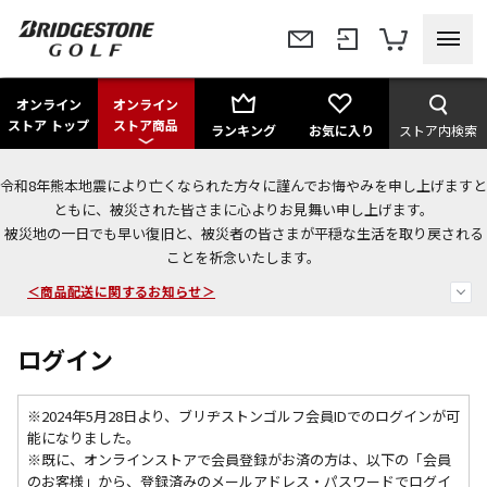
オンライン
オンライン
ストア トップ
ストア商品
ランキング
お気に入り
ストア内検索
令和8年熊本地震により亡くなられた方々に謹んでお悔やみを申し上げますと
＜夏季休暇中のご注文・発送・お問い合わせ＞
ともに、被災された皆さまに心よりお見舞い申し上げます。
被災地の一日でも早い復旧と、被災者の皆さまが平穏な生活を取り戻される
今なら新規会員登録で1,000円OFFクーポンプレゼント！
ことを祈念いたします。
＜商品配送に関するお知らせ＞
ログイン
※2024年5月28日より、ブリヂストンゴルフ会員IDでのログインが可
能になりました。
※既に、
オンラインストアで会員登録がお済の方は、以下の「会員
のお客様」から、登録済みのメールアドレス・パスワードでログイ