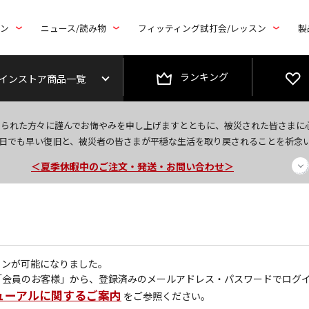
トン
ニュース/読み物
フィッティング試打会/レッスン
製
ランキング
インストア商品一覧
今なら新規会員登録で1,000円OFFクーポンプレゼント！
なられた方々に謹んでお悔やみを申し上げますとともに、被災された皆さまに
＜商品配送に関するお知らせ＞
日でも早い復旧と、被災者の皆さまが平穏な生活を取り戻されることを祈念
＜夏季休暇中のご注文・発送・お問い合わせ＞
グインが可能になりました。
「会員のお客様」から、登録済みのメールアドレス・パスワードでログ
ューアルに関するご案内
をご参照ください。