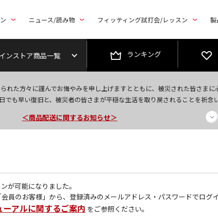
トン
ニュース/読み物
フィッティング試打会/レッスン
製
ランキング
インストア商品一覧
今なら新規会員登録で1,000円OFFクーポンプレゼント！
なられた方々に謹んでお悔やみを申し上げますとともに、被災された皆さまに
日でも早い復旧と、被災者の皆さまが平穏な生活を取り戻されることを祈念
＜商品配送に関するお知らせ＞
＜夏季休暇中のご注文・発送・お問い合わせ＞
グインが可能になりました。
「会員のお客様」から、登録済みのメールアドレス・パスワードでログ
ューアルに関するご案内
をご参照ください。