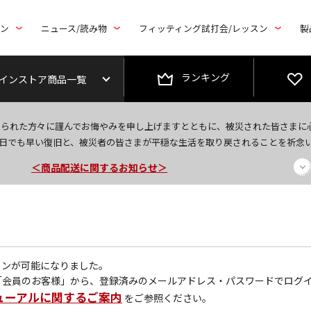
トン
ニュース/読み物
フィッティング試打会/レッスン
製
ランキング
インストア商品一覧
＜夏季休暇中のご注文・発送・お問い合わせ＞
なられた方々に謹んでお悔やみを申し上げますとともに、被災された皆さまに
今なら新規会員登録で1,000円OFFクーポンプレゼント！
日でも早い復旧と、被災者の皆さまが平穏な生活を取り戻されることを祈念
＜商品配送に関するお知らせ＞
グインが可能になりました。
「会員のお客様」から、登録済みのメールアドレス・パスワードでログ
ューアルに関するご案内
をご参照ください。