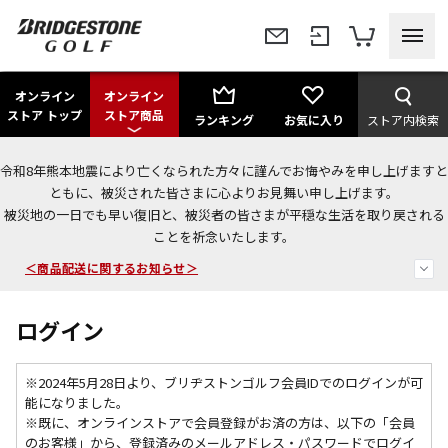
オンライン
オンライン
ストア トップ
ストア商品
ランキング
お気に入り
ストア内検索
令和8年熊本地震により亡くなられた方々に謹んでお悔やみを申し上げますと
ともに、被災された皆さまに心よりお見舞い申し上げます。
被災地の一日でも早い復旧と、被災者の皆さまが平穏な生活を取り戻される
ことを祈念いたします。
＜商品配送に関するお知らせ＞
＜夏季休暇中のご注文・発送・お問い合わせ＞
ログイン
今なら新規会員登録で1,000円OFFクーポンプレゼント！
※2024年5月28日より、ブリヂストンゴルフ会員IDでのログインが可
能になりました。
※既に、
オンラインストアで会員登録がお済の方は、以下の「会員
のお客様」から、登録済みのメールアドレス・パスワードでログイ