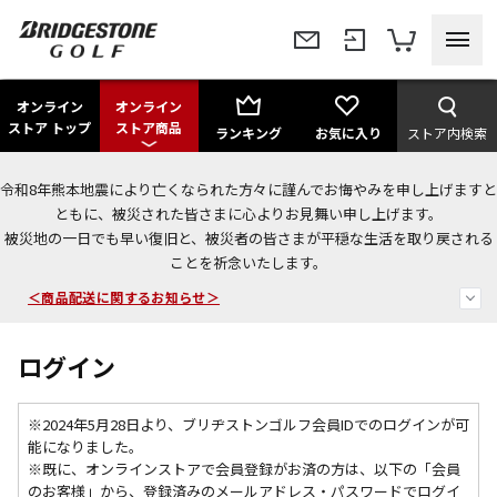
オンライン
オンライン
ストア トップ
ストア商品
ランキング
お気に入り
ストア内検索
令和8年熊本地震により亡くなられた方々に謹んでお悔やみを申し上げますと
＜夏季休暇中のご注文・発送・お問い合わせ＞
ともに、被災された皆さまに心よりお見舞い申し上げます。
被災地の一日でも早い復旧と、被災者の皆さまが平穏な生活を取り戻される
今なら新規会員登録で1,000円OFFクーポンプレゼント！
ことを祈念いたします。
＜商品配送に関するお知らせ＞
ログイン
※2024年5月28日より、ブリヂストンゴルフ会員IDでのログインが可
能になりました。
※既に、
オンラインストアで会員登録がお済の方は、以下の「会員
のお客様」から、登録済みのメールアドレス・パスワードでログイ