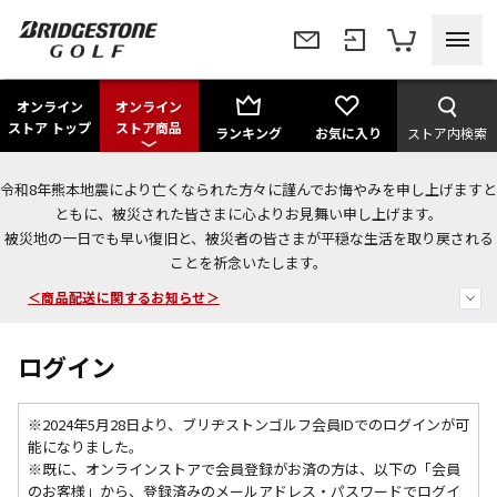
オンライン
オンライン
ストア トップ
ストア商品
ランキング
お気に入り
ストア内検索
令和8年熊本地震により亡くなられた方々に謹んでお悔やみを申し上げますと
今なら新規会員登録で1,000円OFFクーポンプレゼント！
ともに、被災された皆さまに心よりお見舞い申し上げます。
被災地の一日でも早い復旧と、被災者の皆さまが平穏な生活を取り戻される
＜商品配送に関するお知らせ＞
ことを祈念いたします。
＜夏季休暇中のご注文・発送・お問い合わせ＞
ログイン
※2024年5月28日より、ブリヂストンゴルフ会員IDでのログインが可
能になりました。
※既に、
オンラインストアで会員登録がお済の方は、以下の「会員
のお客様」から、登録済みのメールアドレス・パスワードでログイ