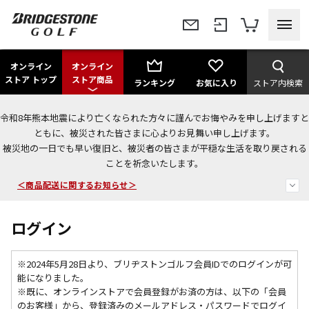
オンライン
オンライン
ストア トップ
ストア商品
ランキング
お気に入り
ストア内検索
令和8年熊本地震により亡くなられた方々に謹んでお悔やみを申し上げますと
今なら新規会員登録で1,000円OFFクーポンプレゼント！
ともに、被災された皆さまに心よりお見舞い申し上げます。
被災地の一日でも早い復旧と、被災者の皆さまが平穏な生活を取り戻される
＜商品配送に関するお知らせ＞
ことを祈念いたします。
＜夏季休暇中のご注文・発送・お問い合わせ＞
ログイン
※2024年5月28日より、ブリヂストンゴルフ会員IDでのログインが可
能になりました。
※既に、
オンラインストアで会員登録がお済の方は、以下の「会員
のお客様」から、登録済みのメールアドレス・パスワードでログイ