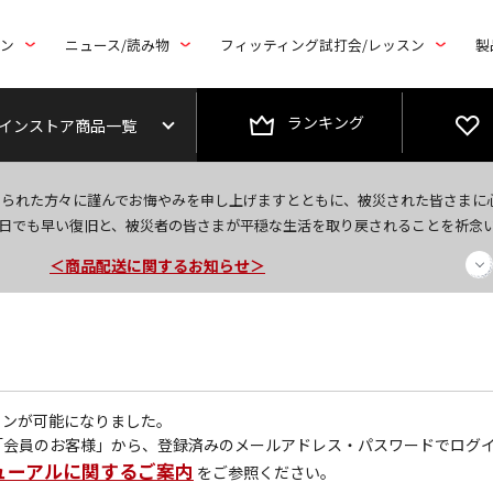
トン
ニュース/読み物
フィッティング試打会/レッスン
製
ランキング
インストア商品一覧
＜夏季休暇中のご注文・発送・お問い合わせ＞
なられた方々に謹んでお悔やみを申し上げますとともに、被災された皆さまに
今なら新規会員登録で1,000円OFFクーポンプレゼント！
日でも早い復旧と、被災者の皆さまが平穏な生活を取り戻されることを祈念
＜商品配送に関するお知らせ＞
グインが可能になりました。
「会員のお客様」から、登録済みのメールアドレス・パスワードでログ
ューアルに関するご案内
をご参照ください。