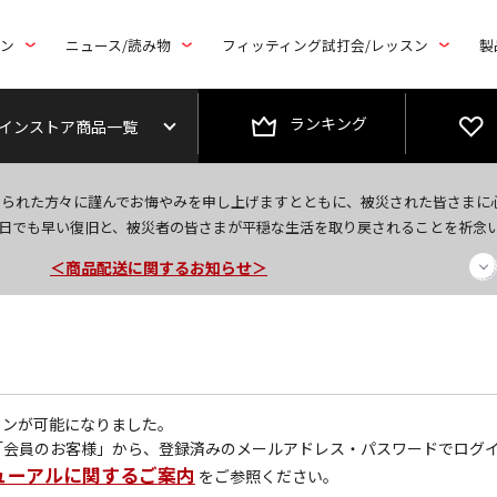
トン
ニュース/読み物
フィッティング試打会/レッスン
製
ランキング
インストア商品一覧
＜夏季休暇中のご注文・発送・お問い合わせ＞
なられた方々に謹んでお悔やみを申し上げますとともに、被災された皆さまに
今なら新規会員登録で1,000円OFFクーポンプレゼント！
日でも早い復旧と、被災者の皆さまが平穏な生活を取り戻されることを祈念
＜商品配送に関するお知らせ＞
グインが可能になりました。
「会員のお客様」から、登録済みのメールアドレス・パスワードでログ
ューアルに関するご案内
をご参照ください。