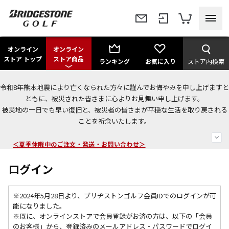
オンライン
オンライン
ストア トップ
ストア商品
ランキング
お気に入り
ストア内検索
令和8年熊本地震により亡くなられた方々に謹んでお悔やみを申し上げますと
今なら新規会員登録で1,000円OFFクーポンプレゼント！
ともに、被災された皆さまに心よりお見舞い申し上げます。
被災地の一日でも早い復旧と、被災者の皆さまが平穏な生活を取り戻される
＜商品配送に関するお知らせ＞
ことを祈念いたします。
＜夏季休暇中のご注文・発送・お問い合わせ＞
ログイン
※2024年5月28日より、ブリヂストンゴルフ会員IDでのログインが可
能になりました。
※既に、
オンラインストアで会員登録がお済の方は、以下の「会員
のお客様」から、登録済みのメールアドレス・パスワードでログイ