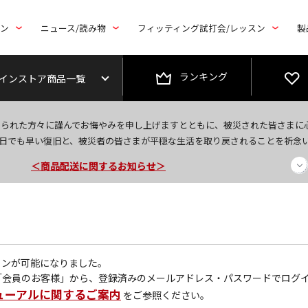
トン
ニュース/読み物
フィッティング試打会/レッスン
製
ランキング
インストア商品一覧
今なら新規会員登録で1,000円OFFクーポンプレゼント！
なられた方々に謹んでお悔やみを申し上げますとともに、被災された皆さまに
＜商品配送に関するお知らせ＞
日でも早い復旧と、被災者の皆さまが平穏な生活を取り戻されることを祈念
＜夏季休暇中のご注文・発送・お問い合わせ＞
グインが可能になりました。
「会員のお客様」から、登録済みのメールアドレス・パスワードでログ
ューアルに関するご案内
をご参照ください。