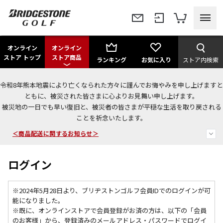
オンライン
オンライン
ストア トップ
ストア商品
ランキング
お気に入り
ストア内検索
令和8年熊本地震により亡くなられた方々に謹んでお悔やみを申し上げますと
今なら新規会員登録で1,000円OFFクーポンプレゼント！
ともに、被災された皆さまに心よりお見舞い申し上げます。
被災地の一日でも早い復旧と、被災者の皆さまが平穏な生活を取り戻される
ことを祈念いたします。
＜商品配送に関するお知らせ＞
＜夏季休暇中のご注文・発送・お問い合わせ＞
ログイン
※2024年5月28日より、ブリヂストンゴルフ会員IDでのログインが可
能になりました。
※既に、
オンラインストアで会員登録がお済の方は、以下の「会員
のお客様」から、登録済みのメールアドレス・パスワードでログイ