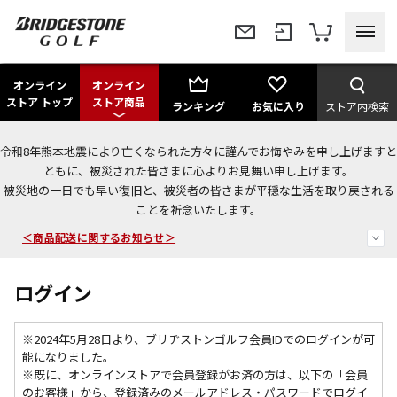
オンライン
オンライン
ストア トップ
ストア商品
ランキング
お気に入り
ストア内検索
令和8年熊本地震により亡くなられた方々に謹んでお悔やみを申し上げますと
＜夏季休暇中のご注文・発送・お問い合わせ＞
ともに、被災された皆さまに心よりお見舞い申し上げます。
被災地の一日でも早い復旧と、被災者の皆さまが平穏な生活を取り戻される
今なら新規会員登録で1,000円OFFクーポンプレゼント！
ことを祈念いたします。
＜商品配送に関するお知らせ＞
ログイン
※2024年5月28日より、ブリヂストンゴルフ会員IDでのログインが可
能になりました。
※既に、
オンラインストアで会員登録がお済の方は、以下の「会員
のお客様」から、登録済みのメールアドレス・パスワードでログイ