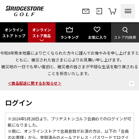
オンライン
オンライン
ストア トップ
ストア商品
ランキング
お気に入り
ストア内検索
令和8年熊本地震により亡くなられた方々に謹んでお悔やみを申し上げますと
＜夏季休暇中のご注文・発送・お問い合わせ＞
ともに、被災された皆さまに心よりお見舞い申し上げます。
被災地の一日でも早い復旧と、被災者の皆さまが平穏な生活を取り戻される
今なら新規会員登録で1,000円OFFクーポンプレゼント！
ことを祈念いたします。
＜商品配送に関するお知らせ＞
ログイン
※2024年5月28日より、ブリヂストンゴルフ会員IDでのログインが可
能になりました。
※既に、
オンラインストアで会員登録がお済の方は、以下の「会員
のお客様」から、登録済みのメールアドレス・パスワードでログイ