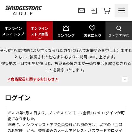
オンライン
オンライン
ストア トップ
ストア商品
ランキング
お気に入り
ストア内検索
令和8年熊本地震により亡くなられた方々に謹んでお悔やみを申し上げますと
＜夏季休暇中のご注文・発送・お問い合わせ＞
ともに、被災された皆さまに心よりお見舞い申し上げます。
被災地の一日でも早い復旧と、被災者の皆さまが平穏な生活を取り戻される
今なら新規会員登録で1,000円OFFクーポンプレゼント！
ことを祈念いたします。
＜商品配送に関するお知らせ＞
ログイン
※2024年5月28日より、ブリヂストンゴルフ会員IDでのログインが可
能になりました。
※既に、
オンラインストアで会員登録がお済の方は、以下の「会員
のお客様」から、登録済みのメールアドレス・パスワードでログイ