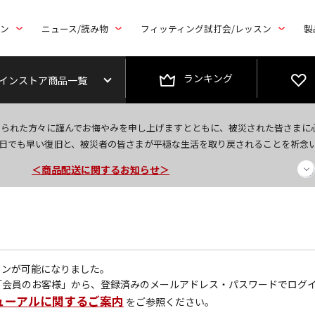
トン
ニュース/読み物
フィッティング試打会/レッスン
製
ランキング
インストア商品一覧
＜夏季休暇中のご注文・発送・お問い合わせ＞
なられた方々に謹んでお悔やみを申し上げますとともに、被災された皆さまに
今なら新規会員登録で1,000円OFFクーポンプレゼント！
日でも早い復旧と、被災者の皆さまが平穏な生活を取り戻されることを祈念
＜商品配送に関するお知らせ＞
グインが可能になりました。
「会員のお客様」から、登録済みのメールアドレス・パスワードでログ
ューアルに関するご案内
をご参照ください。