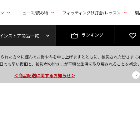
トン
ニュース/読み物
フィッティング試打会/レッスン
製
ランキング
インストア商品一覧
＜夏季休暇中のご注文・発送・お問い合わせ＞
なられた方々に謹んでお悔やみを申し上げますとともに、被災された皆さまに
今なら新規会員登録で1,000円OFFクーポンプレゼント！
日でも早い復旧と、被災者の皆さまが平穏な生活を取り戻されることを祈念
＜商品配送に関するお知らせ＞