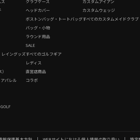
ムス
クラブケース
カスタムアイアン
子
ヘッドカバー
カスタムウェッジ
ボストンバッグ・トートバッグ
すべてのカスタムメイドクラブ
バッグ・小物
ラウンド用品
SALE
・レイングッズ
すべてのゴルフギア
）
レディス
ス）
直営店商品
フアパレル
コラボ
 GOLF
情報保護基本方針
WEBサイトにおける個人情報の取り扱い
特定