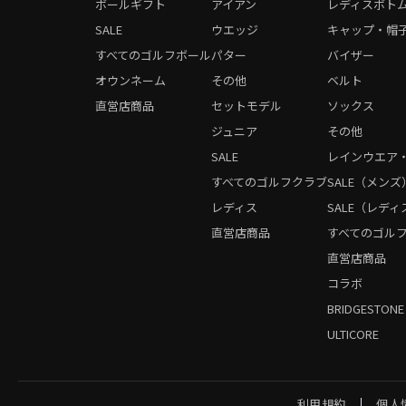
ボールギフト
アイアン
レディスボト
SALE
ウエッジ
キャップ・帽
すべてのゴルフボール
パター
バイザー
オウンネーム
その他
ベルト
直営店商品
セットモデル
ソックス
ジュニア
その他
SALE
レインウエア
すべてのゴルフクラブ
SALE（メンズ
レディス
SALE（レディ
直営店商品
すべてのゴル
直営店商品
コラボ
BRIDGESTONE
ULTICORE
利用規約
個人