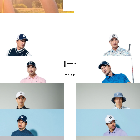
その他のコーディネート
- others -
PRING & SUMMER WEAR
2026 SPRING & SUMMER WE
CTION
COLLECTION
PRING & SUMMER WEAR
2026 SPRING & SUMMER WE
CTION
COLLECTION