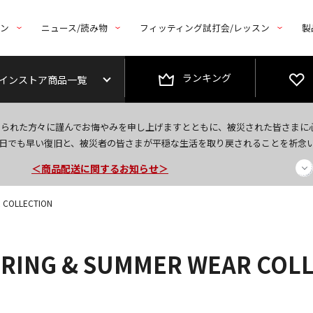
トン
ニュース/読み物
フィッティング試打会/レッスン
製
ランキング
インストア商品一覧
なられた方々に謹んでお悔やみを申し上げますとともに、被災された皆さまに
今なら新規会員登録で1,000円OFFクーポンプレゼント！
日でも早い復旧と、被災者の皆さまが平穏な生活を取り戻されることを祈念
＜商品配送に関するお知らせ＞
＜夏季休暇中のご注文・発送・お問い合わせ＞
 COLLECTION
PRING & SUMMER WEAR COL