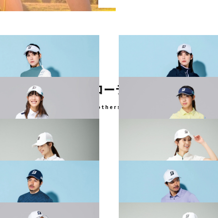
その他のコーディネート
- others -
PRING & SUMMER WEAR
2026 SPRING & SUMMER WE
CTION
COLLECTION
PRING & SUMMER WEAR
2026 SPRING & SUMMER WE
CTION
COLLECTION