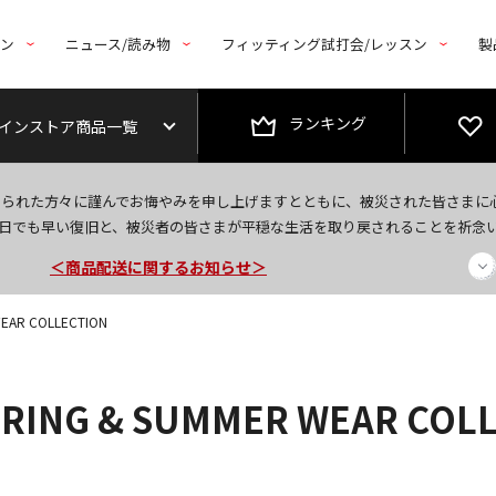
トン
ニュース/読み物
フィッティング試打会/レッスン
製
ランキング
インストア商品一覧
今なら新規会員登録で1,000円OFFクーポンプレゼント！
なられた方々に謹んでお悔やみを申し上げますとともに、被災された皆さまに
＜商品配送に関するお知らせ＞
日でも早い復旧と、被災者の皆さまが平穏な生活を取り戻されることを祈念
＜夏季休暇中のご注文・発送・お問い合わせ＞
WEAR COLLECTION
PRING & SUMMER WEAR COL