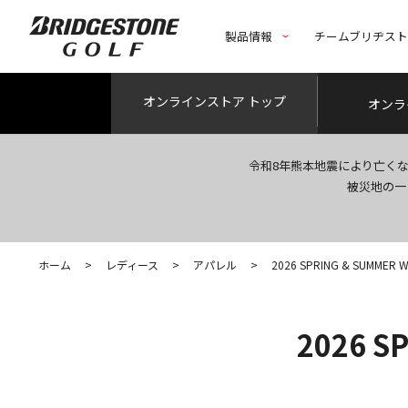
製品情報
チームブリヂス
オンライン
ストア トップ
オンラ
令和8年熊本地震により亡く
被災地の一
ホーム
>
レディース
>
アパレル
>
2026 SPRING & SUMMER 
2026 S