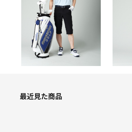
COLLECTION
COLLE
2026 SPRING & SUMMER WEAR
2026 S
COLLECTION
COLLE
最近見た商品